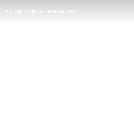
Zum
SAILING SOUTH EXPEDITIONS
Inhalt
SEIT
springen
Südgeorgien Traverse