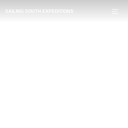
Zum
SAILING SOUTH EXPEDITIONS
Inhalt
SEIT
springen
Expeditionen