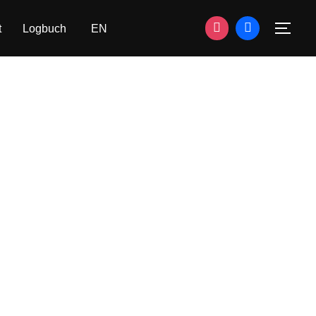
t
Logbuch
EN
SEI